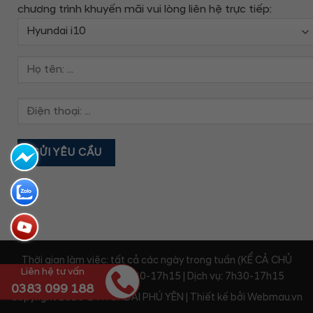
chương trình khuyến mãi
vui lòng liên hệ trực tiếp:
Thời gian làm việc: tất cả các ngày trong tuần (KỂ CẢ CHỦ
Liên hệ tư vấn
NHẬT) | Kinh doanh: 7h30-17h15 | Dịch vụ: 7h30-17h15
0383 099 188
Copyright 2026 © HYUNDAI PHÚ YÊN | Thiết kế bởi
Webmau.vn