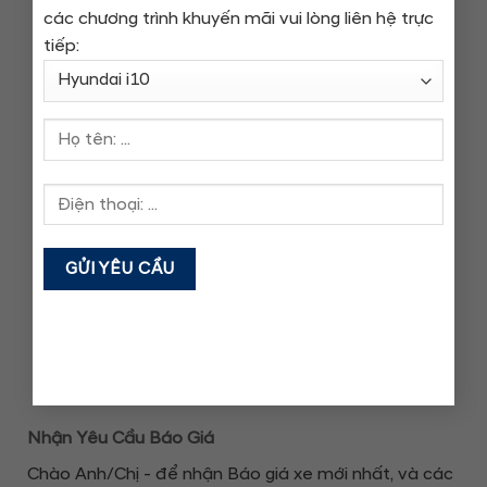
các
chương trình khuyến mãi
vui lòng liên hệ trực
tiếp:
Phòng Kinh Doanh
0383 099 188
Đại lý Hyundai lớn nhất Miền Trung
Tư vấn bán hàng chuyên nghiệp
Tư vấn tài chính trả góp
Đăng ký, giao xe tận nhà
Trải nghiệm mua xe tuyệt vời
Nhận Yêu Cầu Báo Giá
Chào Anh/Chị - để nhận Báo giá xe mới nhất, và các