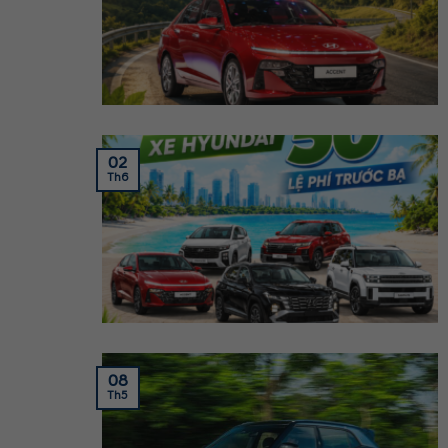
02
Th6
08
Th5