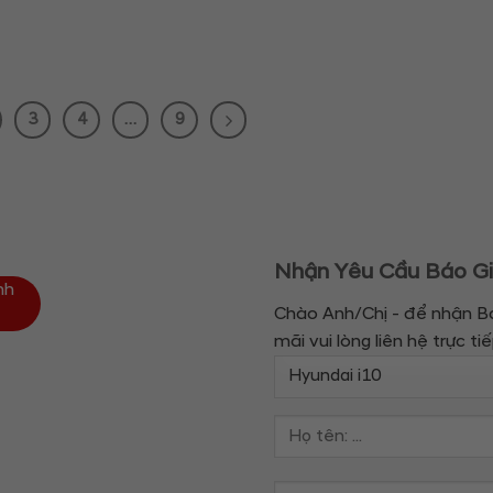
3
4
…
9
Nhận Yêu Cầu Báo G
nh
Chào Anh/Chị - để nhận Bá
mãi
vui lòng liên hệ trực tiế