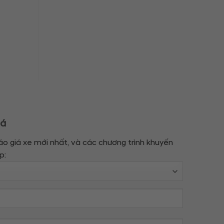
iá
o giá xe mới nhất, và các
chương trình khuyến
p: