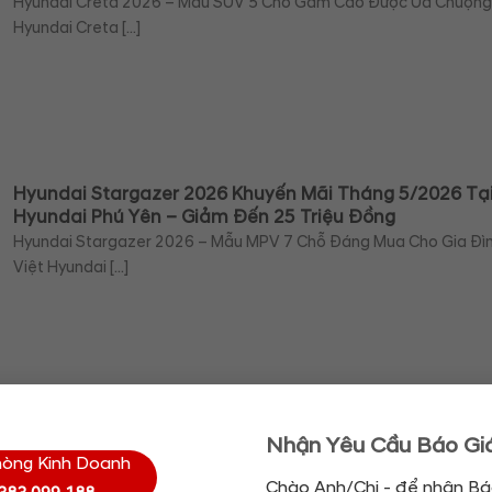
Hyundai Creta 2026 – Mẫu SUV 5 Chỗ Gầm Cao Được Ưa Chuộng
Hyundai Creta [...]
Hyundai Stargazer 2026 Khuyến Mãi Tháng 5/2026 Tạ
Hyundai Phú Yên – Giảm Đến 25 Triệu Đồng
Hyundai Stargazer 2026 – Mẫu MPV 7 Chỗ Đáng Mua Cho Gia Đì
Việt Hyundai [...]
KHUYẾN MÃI MỚI THÁNG 4, HYUNDAI PHÚ YÊN TRIỂN KH
Nhận Yêu Cầu Báo Gi
CHƯƠNG TRÌNH “VUI THỐNG NHẤT – NHẬN QUÀ CHẤT
òng Kinh Doanh
Khuyến mãi mới tháng 4/2026 cho các dòng xe Hyundai tại Tuy H
Chào Anh/Chị - để nhận Bá