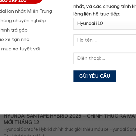
383 099 188
Phú Yên. [...]
nhất, và các
chương trình 
dai lớn nhất Miền Trung
lòng liên hệ trực tiếp:
 hàng chuyên nghiệp
chính trả góp
ao xe tận nhà
 mua xe tuyệt vời
HYUNDAI TUCSON GIÀNH GIẢI “XE ĐÁNG TIỀN NHẤT N
2026
Hyundai Tucson vừa được vinh danh là một trong hai mẫu xe đoạ
giải thưởng [...]
HYUNDAI SANTAFE HYBRID 2025 – CHÍNH THỨC RA MẮ
MỚI THÁNG 12
Hyundai Santafe Hybrid chính thức giới thiệu mẫu xe Hyundai San