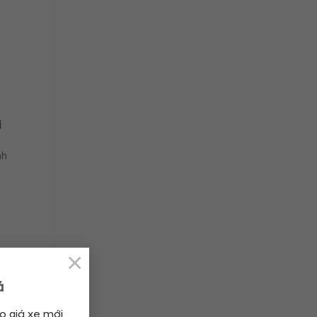
i
nh
×
AI
á
”
òa,
o giá xe mới