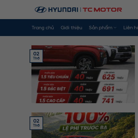
Skip
to
content
Trang chủ
Giới thiệu
Sản phẩm
Liên h
02
Th6
02
Th6